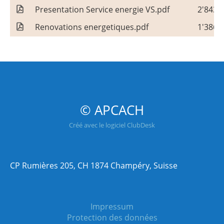
Presentation Service energie VS.pdf
2'843 
Renovations energetiques.pdf
1'386 
© APCACH
Créé avec le logiciel ClubDesk
CP Rumières 205, CH 1874 Champéry, Suisse
Impressum
Protection des données