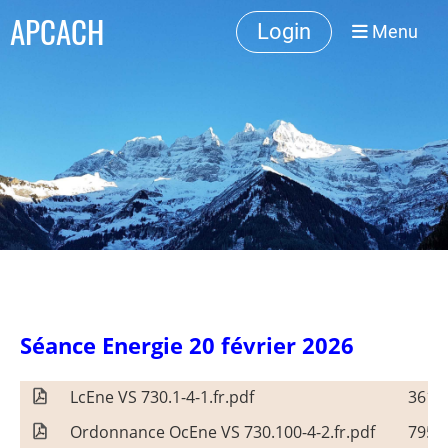
APCACH
Login
Menu
Séance Energie 20 février 2026
LcEne VS 730.1-4-1.fr.pdf
361 
Ordonnance OcEne VS 730.100-4-2.fr.pdf
795 