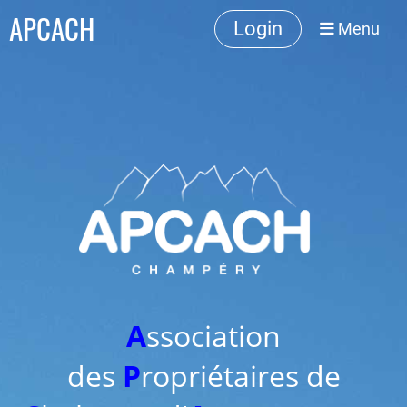
APCACH
Login
Menu
A
ssociation
des
P
ropriétaires de