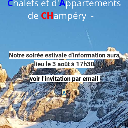
C
halets et d'
A
ppartements
de
CH
ampéry -
Notre soirée estivale d'information aura
lieu le 3 août à 17h30
voir l'invitation par email
A